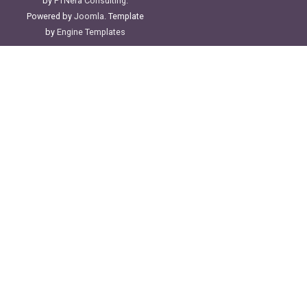
by
PTNera Consulting
.
Powered by
Joomla
. Template
by
Engine Templates